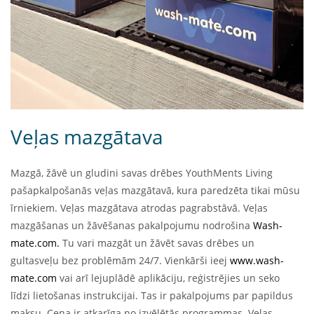
Veļas mazgātava
Mazgā, žāvē un gludini savas drēbes YouthMents Living
pašapkalpošanās veļas mazgātavā, kura paredzēta tikai mūsu
īrniekiem. Veļas mazgātava atrodas pagrabstāvā. Veļas
mazgāšanas un žāvēšanas pakalpojumu nodrošina
Wash-
mate.com.
Tu vari mazgāt un žāvēt savas drēbes un
gultasveļu bez problēmām 24/7. Vienkārši ieej
www.wash-
mate.com
vai arī lejuplādē aplikāciju, reģistrējies un seko
līdzi lietošanas instrukcijai. Tas ir pakalpojums par papildus
maksu. Cena ir atkarīga no izvēlētās programmas. Veļas