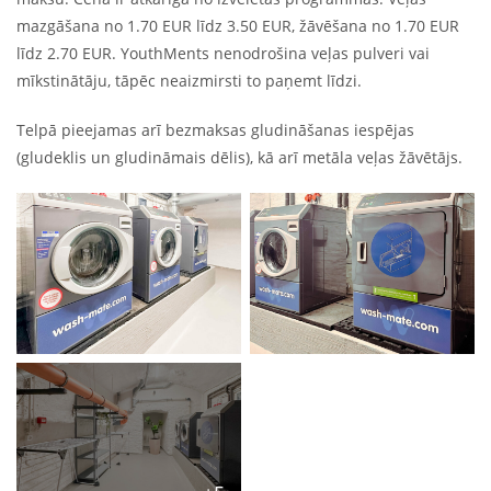
mazgāšana no 1.70 EUR līdz 3.50 EUR, žāvēšana no 1.70 EUR
līdz 2.70 EUR. YouthMents nenodrošina veļas pulveri vai
mīkstinātāju, tāpēc neaizmirsti to paņemt līdzi.
Telpā pieejamas arī bezmaksas gludināšanas iespējas
(gludeklis un gludināmais dēlis), kā arī metāla veļas žāvētājs.