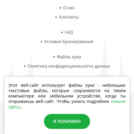
О нас
Контакты
FAQ
Условия Бронирования
Файлы куки
Политика конфиденциальности данных
Этот веб-сайт использует файлы куки - небольшие
текстовые файлы, которые сохраняются на твоем
компьютере или мобильном устройстве, когда ты
Aiviekstes iela 4, Rīga, LV-1019
открываешь веб-сайт. Чтобы узнать подробнее
кликни
здесь
..
Телефон: +371 23444432
Я ПОНИМАЮ
© youthments.com 2026